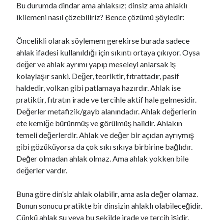
Bu durumda dindar ama ahlaksız; dinsiz ama ahlaklı
ikilemeni nasıl çözebiliriz? Bence çözümü şöyledir:
Öncelikli olarak söylemem gerekirse burada sadece
ahlak ifadesi kullanıldığı için sıkıntı ortaya çıkıyor. Oysa
değer ve ahlak ayrımı yapıp meseleyi anlarsak iş
kolaylaşır sanki. Değer, teoriktir, fıtrattadır, pasif
haldedir, volkan gibi patlamaya hazırdır. Ahlak ise
pratiktir, fıtratın irade ve tercihle aktif hale gelmesidir.
Değerler metafizik/gayb alanındadır. Ahlak değerlerin
ete kemiğe bürünmüş ve görülmüş halidir. Ahlakın
temeli değerlerdir. Ahlak ve değer bir açıdan ayrıymış
gibi gözüküyorsa da çok sıkı sıkıya birbirine bağlıdır.
Değer olmadan ahlak olmaz. Ama ahlak yokken bile
değerler vardır.
Buna göre din’siz ahlak olabilir, ama asla değer olamaz.
Bunun sonucu pratikte bir dinsizin ahlaklı olabileceğidir.
Çünkü ahlak şu veya bu şekilde irade ve tercih işidir.