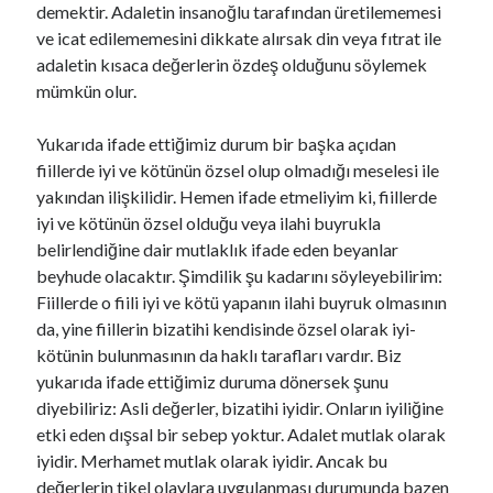
demektir. Adaletin insanoğlu tarafından üretilememesi
ve icat edilememesini dikkate alırsak din veya fıtrat ile
adaletin kısaca değerlerin özdeş olduğunu söylemek
mümkün olur.
Yukarıda ifade ettiğimiz durum bir başka açıdan
fiillerde iyi ve kötünün özsel olup olmadığı meselesi ile
yakından ilişkilidir. Hemen ifade etmeliyim ki, fiillerde
iyi ve kötünün özsel olduğu veya ilahi buyrukla
belirlendiğine dair mutlaklık ifade eden beyanlar
beyhude olacaktır. Şimdilik şu kadarını söyleyebilirim:
Fiillerde o fiili iyi ve kötü yapanın ilahi buyruk olmasının
da, yine fiillerin bizatihi kendisinde özsel olarak iyi-
kötünin bulunmasının da haklı tarafları vardır. Biz
yukarıda ifade ettiğimiz duruma dönersek şunu
diyebiliriz: Asli değerler, bizatihi iyidir. Onların iyiliğine
etki eden dışsal bir sebep yoktur. Adalet mutlak olarak
iyidir. Merhamet mutlak olarak iyidir. Ancak bu
değerlerin tikel olaylara uygulanması durumunda bazen