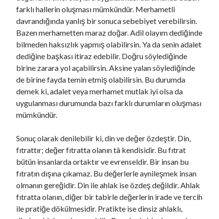
farklı hallerin oluşması mümkündür. Merhametli
davrandığında yanlış bir sonuca sebebiyet verebilirsin.
Bazen merhametten maraz doğar. Adil olayım dediğinde
bilmeden haksızlık yapmış olabilirsin. Ya da senin adalet
dediğine başkası itiraz edebilir. Doğru söylediğinde
birine zarara yol açabilirsin. Aksine yalan söylediğinde
de birine fayda temin etmiş olabilirsin. Bu durumda
demek ki, adalet veya merhamet mutlak iyi olsa da
uygulanması durumunda bazı farklı durumların oluşması
mümkündür.
Sonuç olarak denilebilir ki, din ve değer özdeştir. Din,
fıtrattır; değer fıtratta olanın tâ kendisidir. Bu fıtrat
bütün insanlarda ortaktır ve evrenseldir. Bir insan bu
fıtratın dışına çıkamaz. Bu değerlerle aynileşmek insan
olmanın gereğidir. Din ile ahlak ise özdeş değildir. Ahlak
fıtratta olanın, diğer bir tabirle değerlerin irade ve tercih
ile pratiğe dökülmesidir. Pratikte ise dinsiz ahlaklı,