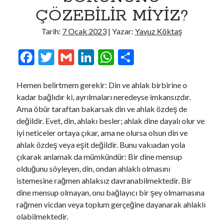
Site içi arama
ÇÖZEBİLİR MİYİZ?
Arama
Tarih:
7 Ocak 2023
| Yazar:
Yavuz Köktaş
F
T
G
Li
W
S
ac
w
m
n
h
h
e
itt
ai
ke
at
ar
Hemen belirtmem gerekir: Din ve ahlak birbirine o
kadar bağlıdır ki, ayrılmaları neredeyse imkansızdır.
b
er
l
dI
s
e
Ama öbür taraftan bakarsak din ve ahlak özdeş de
o
n
A
değildir. Evet, din, ahlakı besler; ahlak dine dayalı olur ve
o
p
iyi neticeler ortaya çıkar, ama ne olursa olsun din ve
ahlak özdeş veya eşit değildir. Bunu vakıadan yola
k
p
çıkarak anlamak da mümkündür: Bir dine mensup
olduğunu söyleyen, din, ondan ahlaklı olmasını
istemesine rağmen ahlaksız davranabilmektedir. Bir
dine mensup olmayan, onu bağlayıcı bir şey olmamasına
rağmen vicdan veya toplum gerçeğine dayanarak ahlaklı
olabilmektedir.