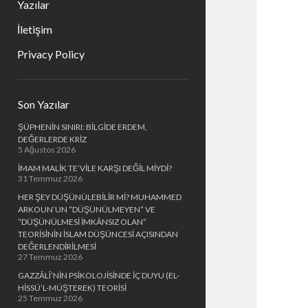
Yazılar
İletişim
Privacy Policy
Yan
Son Yazılar
Menü
ŞÜPHENİN SINIRI: BİLGİDE ERDEM,
DEĞERLERDE KRİZ
5 Ağustos 2026
İMAM MALİK TE’VİLE KARŞI DEĞİL MİYDİ?
31 Temmuz 2026
HER ŞEY DÜŞÜNÜLEBİLİR Mİ? MUHAMMED
ARKOUN’UN “DÜŞÜNÜLMEYEN” VE
“DÜŞÜNÜLMESİ İMKÂNSIZ OLAN”
TEORİSİNİN İSLAM DÜŞÜNCESİ AÇISINDAN
DEĞERLENDİRİLMESİ
27 Temmuz 2026
GAZZÂLÎ’NİN PSİKOLOJİSİNDE İÇ DUYU (EL-
HİSSÜ’L-MÜŞTEREK) TEORİSİ
25 Temmuz 2026