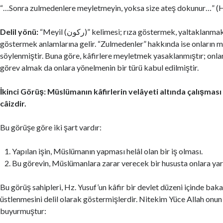
“…Sonra zulmedenlere meyletmeyin, yoksa size ateş dokunur…” (
Delil yönü:
“Meyil (ركون)” kelimesi; rıza göstermek, yaltaklanmak veya eğilim
göstermek anlamlarına gelir. “Zulmedenler” hakkında ise onların m
söylenmiştir. Buna göre, kâfirlere meyletmek yasaklanmıştır; onlar
görev almak da onlara yönelmenin bir türü kabul edilmiştir.
İkinci Görüş: Müslümanın kâfirlerin velâyeti altında çalışması b
câizdir.
Bu görüşe göre iki şart vardır:
Yapılan işin, Müslümanın yapması helâl olan bir iş olması.
Bu görevin, Müslümanlara zarar verecek bir hususta onlara ya
Bu görüş sahipleri, Hz. Yusuf’un kâfir bir devlet düzeni içinde baka
üstlenmesini delil olarak göstermişlerdir. Nitekim Yüce Allah onu
buyurmuştur: