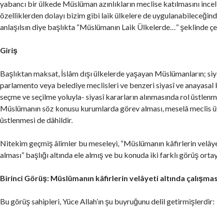
yabancı bir ülkede Müslüman azınlıkların meclise katılmasını ince
özelliklerden dolayı bizim gibi laik ülkelere de uygulanabileceğin
anlaşılsın diye başlıkta “Müslümanın Laik Ülkelerde…” şeklinde çe
Giriş
Başlıktan maksat, İslâm dışı ülkelerde yaşayan Müslümanların; siya
parlamento veya belediye meclisleri ve benzeri siyasî ve anayasal k
seçme ve seçilme yoluyla- siyasî kararların alınmasında rol üstlenm
Müslümanın söz konusu kurumlarda görev alması, meselâ meclis üy
üstlenmesi de dâhildir.
Nitekim geçmiş âlimler bu meseleyi, “Müslümanın kâfirlerin velâye
alması” başlığı altında ele almış ve bu konuda iki farklı görüş ort
Birinci Görüş: Müslümanın kâfirlerin velâyeti altında çalışması
Bu görüş sahipleri, Yüce Allah’ın şu buyruğunu delil getirmişlerdir: