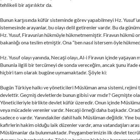
tehlikeli bir aşırılıktır da.
Bunun karşısında küfür sisteminde görev yapabilmeyi Hz. Yusuf’un
istemesinde arayanlar, bu olayı delil getirenler vardır. Bu da gün
Hz. Yusuf, Firavun’un hükmüyle hükmetmemiştir. Firavun hükmü ona
bakanlığı ona teslim etmiştir. Ona “ben nasıl istersem öyle hükme
Hz. Yusuf olayı yanında, Necaşi olayı, Al-i Firavun içinde yaşayan m
Bununla ilgili bir tercümeyi de sonda vereceğim, ancak şunu ifade
hiçbiri tam olarak bugüne uymamaktadır. Şöyle ki:
Bugün Türkiye halkı ve yöneticileri Müslüman ama sistemi, rejimi t
devlettir. Geçmiş devletlerde bunun gibisi var mıdır? Geçmişte ola
Yöneticileriyle birlikte devlet küfür üzeredir. Onun içinde Müslü
veya mücadele verenler vardır. Necaşi örneği daha başkadır. Or
sadece o vardır. Yanındakiler dahil halk Müslüman değildir. Yine
kafirlerin hakim olduğu laik düzenler vardır, ama vatandaşları aras
Müslümanlar da bulunmaktadır. Peygamberimizin ilk devlet tecrü
durumu ise bambaşkadır. Türkiye bunların hiçbirine benzememekte