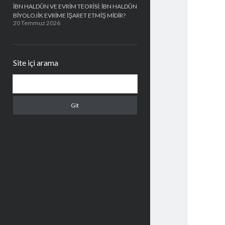
İBN HALDÛN VE EVRİM TEORİSİ: İBN HALDÛN
BİYOLOJİK EVRİME İŞARET ETMİŞ MİDİR?
20 Temmuz 2026
Site içi arama
Arama