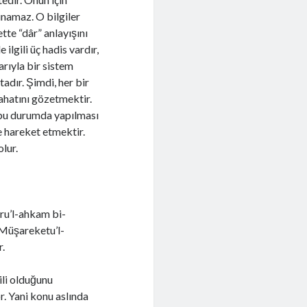
ınamaz. O bilgiler
tte “dâr” anlayışını
ilgili üç hadis vardır,
arıyla bir sistem
dır. Şimdi, her bir
hatını gözetmektir.
 bu durumda yapılması
e hareket etmektir.
lur.
ru’l-ahkam bi-
“Müşareketu’l-
r.
ili olduğunu
r. Yani konu aslında