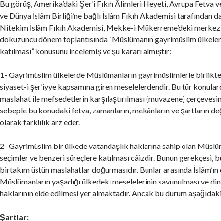
Bu görüş, Amerika’daki Şer‘î Fıkıh Âlimleri Heyeti, Avrupa Fetva 
ve Dünya İslâm Birliği’ne bağlı İslâm Fıkıh Akademisi tarafından d
Nitekim İslâm Fıkıh Akademisi, Mekke-i Mükerreme’deki merkez
dokuzuncu dönem toplantısında “Müslümanın gayrimüslim ülkeler
katılması” konusunu incelemiş ve şu kararı almıştır:
1- Gayrimüslim ülkelerde Müslümanların gayrimüslimlerle birlikte 
siyaset-i şer‘iyye kapsamına giren meselelerdendir. Bu tür konula
maslahat ile mefsedetlerin karşılaştırılması (muvazene) çerçevesin
sebeple bu konudaki fetva, zamanların, mekânların ve şartların de
olarak farklılık arz eder.
2- Gayrimüslim bir ülkede vatandaşlık haklarına sahip olan Müsl
seçimler ve benzeri süreçlere katılması câizdir. Bunun gerekçesi, b
birtakım üstün maslahatlar doğurmasıdır. Bunlar arasında İslâm’ın 
Müslümanların yaşadığı ülkedeki meselelerinin savunulması ve dinî
haklarının elde edilmesi yer almaktadır. Ancak bu durum aşağıdaki 
Şartlar: