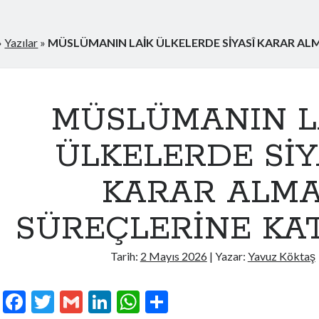
»
Yazılar
»
MÜSLÜMANIN LAİK ÜLKELERDE SİYASÎ KARAR ALM
MÜSLÜMANIN L
ÜLKELERDE SİY
KARAR ALM
SÜREÇLERİNE KAT
Tarih:
2 Mayıs 2026
| Yazar:
Yavuz Köktaş
F
T
G
Li
W
S