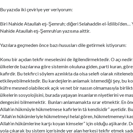
ac
w
m
n
h
h
e
itt
ai
ke
at
ar
Bu yazıda iki çeviriye yer veriyorum:
b
er
l
dI
s
e
Biri Nahide Ataullah eş-Şemruh; diğeri Selahaddin el-İdilibi’den… Y
o
n
A
Nahide Ataullah eş-Şemruh’un yazısına aittir.
o
p
Yazılara geçmeden önce bazı hususları dile getirmek istiyorum:
k
p
Konu bir açıdan tekfir meselesini de ilgilendirmektedir. O açı nedir:
ülkelerde bazılarına göre sistemin okuluna giden, parti kuran, gör
kafirdir. Bu tekfirci söylem azınlıkta da olsa selefi olarak niteleneb
etkileyebilmektedir. Bu kardeşlerin anlamak istemediği şey, bu 
küfre mesned olabilecek açık ve net bir nassın olmamasıyla birlikte 
ülkelerin sosyolojisini, burada yaşayan insanların niyetlerini ve m
dengesini bilmemektir. Bunları anlamamakta ısrar etmektir. En ön
Allah’ın hükmüyle hükmetmese kafirlerin tâ kendisidir” ayetidir. B
“Allah’ın hükümleriyle hükmetmeyi helal gören, hükmetmemeyi kasıtl
Allah’ın hükümlerine karşı koyan kimseler” için olduğu aşikardır. 
yola çıkarak bu sistem içerisinde yer alan herkesi tekfir etmek sade