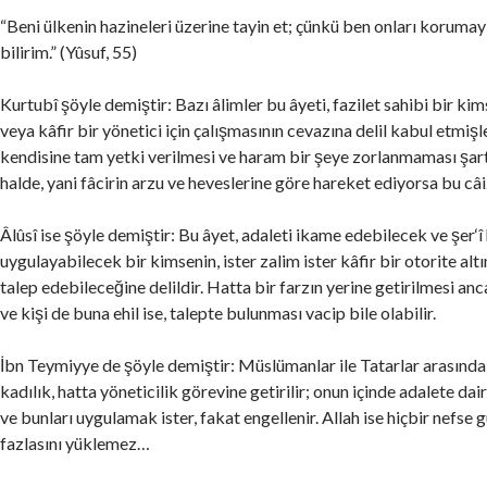
“Beni ülkenin hazineleri üzerine tayin et; çünkü ben onları koruma
bilirim.” (Yûsuf, 55)
Kurtubî şöyle demiştir: Bazı âlimler bu âyeti, fazilet sahibi bir kims
veya kâfir bir yönetici için çalışmasının cevazına delil kabul etmişl
kendisine tam yetki verilmesi ve haram bir şeye zorlanmaması şart
halde, yani fâcirin arzu ve heveslerine göre hareket ediyorsa bu câi
Âlûsî ise şöyle demiştir: Bu âyet, adaleti ikame edebilecek ve şer‘
uygulayabilecek bir kimsenin, ister zalim ister kâfir bir otorite alt
talep edebileceğine delildir. Hatta bir farzın yerine getirilmesi a
ve kişi de buna ehil ise, talepte bulunması vacip bile olabilir.
İbn Teymiyye de şöyle demiştir: Müslümanlar ile Tatarlar arasınd
kadılık, hatta yöneticilik görevine getirilir; onun içinde adalete dai
ve bunları uygulamak ister, fakat engellenir. Allah ise hiçbir nefse
fazlasını yüklemez…