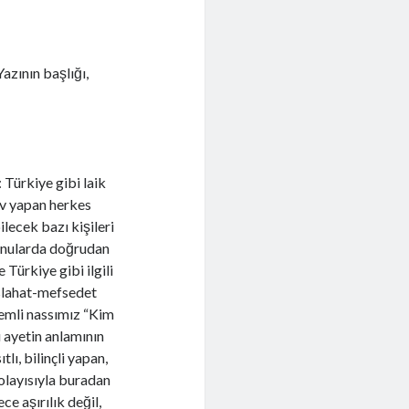
azının başlığı,
 Türkiye gibi laik
ev yapan herkes
ilecek bazı kişileri
konularda doğrudan
Türkiye gibi ilgili
aslahat-mefsedet
emli nassımız “Kim
u ayetin anlamının
ı, bilinçli yapan,
Dolayısıyla buradan
ce aşırılık değil,