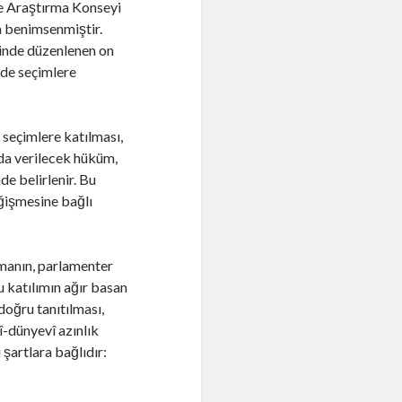
ve Araştırma Konseyi
a benimsenmiştir.
inde düzenlenen on
de seçimlere
seçimlere katılması,
rda verilecek hüküm,
de belirlenir. Bu
ğişmesine bağlı
ümanın, parlamenter
u katılımın ağır basan
doğru tanıtılması,
-dünyevî azınlık
şartlara bağlıdır: