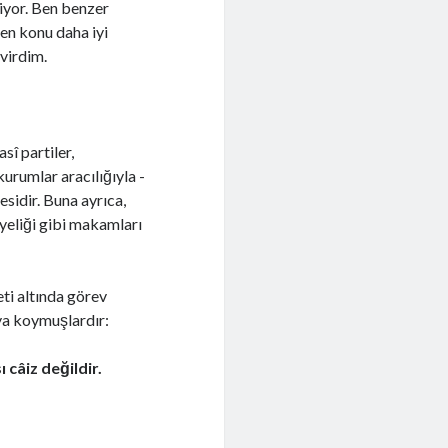
liyor. Ben benzer
den konu daha iyi
virdim.
sî partiler,
urumlar aracılığıyla -
esidir. Buna ayrıca,
eliği gibi makamları
ti altında görev
aya koymuşlardır:
 câiz değildir.