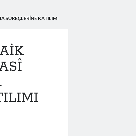
A SÜREÇLERİNE KATILIMI
AİK
ASÎ
A
ILIMI