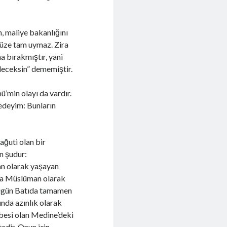
, maliye bakanlığını
ümüze tam uymaz. Zira
 bırakmıştır, yani
deceksin” dememiştir.
ü’min olayı da vardır.
 edeyim: Bunların
ağuti olan bir
n şudur:
man olarak yaşayan
ada Müslüman olarak
 bugün Batıda tamamen
ında azınlık olarak
besi olan Medine’deki
dir. Onun için