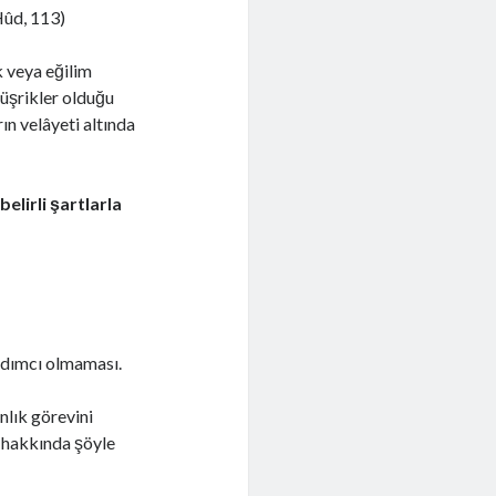
Hûd, 113)
üşrikler olduğu
ın velâyeti altında
elirli şartlarla
rdımcı olmaması.
nlık görevini
n hakkında şöyle