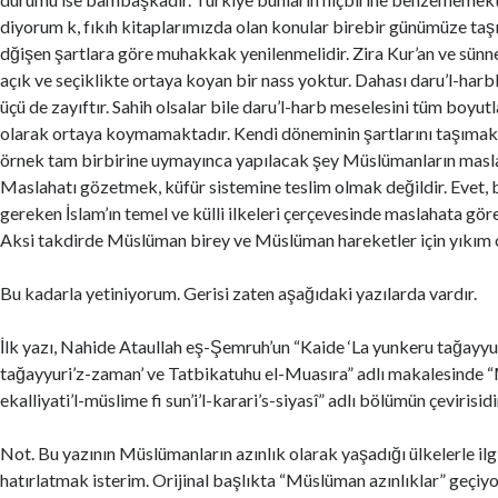
diyorum k, fıkıh kitaplarımızda olan konular birebir günümüze taş
dğişen şartlara göre muhakkak yenilenmelidir. Zira Kur’an ve sünne
açık ve seçiklikte ortaya koyan bir nass yoktur. Dahası daru’l-harble 
üçü de zayıftır. Sahih olsalar bile daru’l-harb meselesini tüm boyutl
olarak ortaya koymamaktadır. Kendi döneminin şartlarını taşımakta
örnek tam birbirine uymayınca yapılacak şey Müslümanların masla
Maslahatı gözetmek, küfür sistemine teslim olmak değildir. Evet,
gereken İslam’ın temel ve külli ilkeleri çerçevesinde maslahata gör
Aksi takdirde Müslüman birey ve Müslüman hareketler için yıkım o
Bu kadarla yetiniyorum. Gerisi zaten aşağıdaki yazılarda vardır.
İlk yazı, Nahide Ataullah eş-Şemruh’un “Kaide ‘La yunkeru tağayyu
tağayyuri’z-zaman’ ve Tatbikatuhu el-Muasıra” adlı makalesinde 
ekalliyati’l-müslime fi sun’i’l-karari’s-siyasî” adlı bölümün çevirisidi
Not. Bu yazının Müslümanların azınlık olarak yaşadığı ülkelerle ilg
hatırlatmak isterim. Orijinal başlıkta “Müslüman azınlıklar” geçiyo